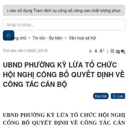
ng Trạm dịch vụ công số,nâng cao chất lượng phục vụ người dân
 - LỚP 3
Trang chủ
Tin tức - Sự kiện
Văn hoá xã hội
+
A
Thứ năm, 06/11/2025
|
23:19
A
|
-
A
UBND PHƯỜNG KỲ LỪA TỔ CHỨC
HỘI NGHỊ CÔNG BỐ QUYẾT ĐỊNH VỀ
CÔNG TÁC CÁN BỘ
Đọc bài
Lưu
UBND PHƯỜNG KỲ LỪA TỔ CHỨC HỘI NGHỊ
CÔNG BỐ QUYẾT ĐỊNH VỀ CÔNG TÁC CÁN