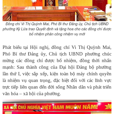
Đồng chí
Vi Thị Quỳnh Mai
, Phó Bí thư Đảng
ủy
, Chủ tịch UBND
phường Kỳ Lừa trao Quyết định và tặng hoa cho các đồng chí được
bổ nhiệm phân công nhiệm vụ mới
Phát biểu tại Hội nghị, đồng chí
Vi Thị Quỳnh Mai
,
Phó Bí thư Đảng ủy, Chủ tịch UBND phường chúc
mừng các đồng chí được bổ nhiệm, đồng thời nhấn
mạnh: Sau thành công của Đại hội Đảng bộ phường
lần thứ I, việc sắp xếp, kiện toàn bộ máy chính quyền
là nhiệm vụ quan trọng, đặc biệt đối với các lĩnh vực
trực tiếp liên quan đến đời sống Nhân dân và phát triển
văn hóa – xã hội của phường.