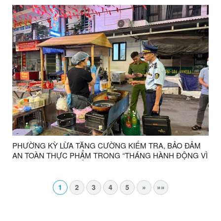
PHƯỜNG KỲ LỪA TĂNG CƯỜNG KIỂM TRA, BẢO ĐẢM
AN TOÀN THỰC PHẨM TRONG “THÁNG HÀNH ĐỘNG VÌ
AN TOÀN THỰC PHẨM” NĂM 2026
1
2
3
4
5
»
»»