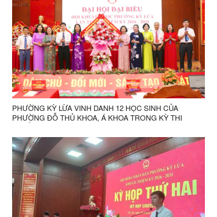
PHƯỜNG KỲ LỪA VINH DANH 12 HỌC SINH CỦA
PHƯỜNG ĐỖ THỦ KHOA, Á KHOA TRONG KỲ THI
TUYỂN SINH VÀO LỚP 10 THPT TỈNH LẠNG SƠN NĂM
HỌC 2026 – 2027