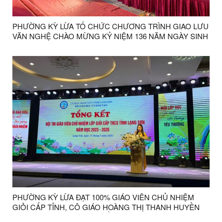
PHƯỜNG KỲ LỪA TỔ CHỨC CHƯƠNG TRÌNH GIAO LƯU
VĂN NGHỆ CHÀO MỪNG KỶ NIỆM 136 NĂM NGÀY SINH
CHỦ TỊCH HỒ CHÍ MINH
PHƯỜNG KỲ LỪA ĐẠT 100% GIÁO VIÊN CHỦ NHIỆM
GIỎI CẤP TỈNH, CÔ GIÁO HOÀNG THỊ THANH HUYỀN
ĐƯỢC VINH DANH XUẤT SẮC