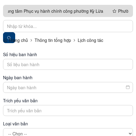
 Trung tâm Phục vụ hành chính công phường Kỳ Lừa
Phường Kỳ L
 CHỨC LỄ BẾ GIẢNG LỚP BỒI DƯỠNG LÝ LUẬN CHÍNH TRỊ DÀNH C
Trang chủ
Thông tin tổng hợp
Lịch công tác
Số hiệu ban hành
Ngày ban hành
Trích yếu văn bản
Loại văn bản