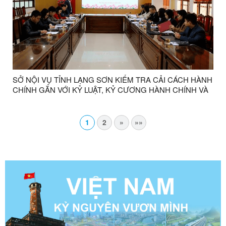
SỞ NỘI VỤ TỈNH LẠNG SƠN KIỂM TRA CẢI CÁCH HÀNH
CHÍNH GẮN VỚI KỶ LUẬT, KỶ CƯƠNG HÀNH CHÍNH VÀ
CÔNG VỤ NĂM 2025 TẠI PHƯỜNG KỲ LỪA
1
2
»
»»