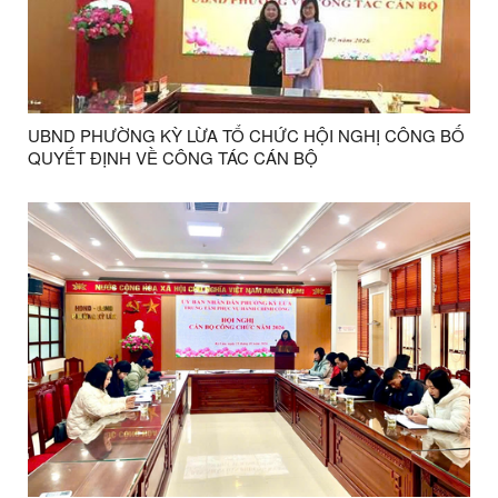
UBND PHƯỜNG KỲ LỪA TỔ CHỨC HỘI NGHỊ CÔNG BỐ
QUYẾT ĐỊNH VỀ CÔNG TÁC CÁN BỘ