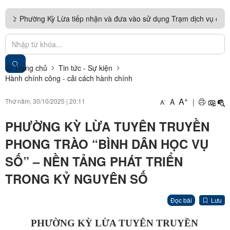
ng Kỳ Lừa tiếp nhận và đưa vào sử dụng Trạm dịch vụ công số,nâng c
ÀNH CHO ĐẢNG VIÊN MỚI NĂM 2026 - LỚP 3
Trang chủ
Tin tức - Sự kiện
Hành chính công - cải cách hành chính
+
A
Thứ năm, 30/10/2025
|
20:11
A
|
-
A
PHƯỜNG KỲ LỪA TUYÊN TRUYỀN
PHONG TRÀO “BÌNH DÂN HỌC VỤ
SỐ” – NỀN TẢNG PHÁT TRIỂN
TRONG KỶ NGUYÊN SỐ
Đọc bài
Lưu
PHƯỜNG KỲ LỪA TUYÊN TRUYỀN