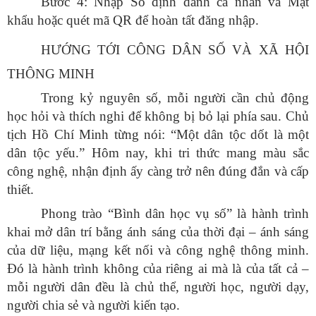
Bước 4: Nhập Số định danh cá nhân và Mật
khẩu hoặc quét mã QR để hoàn tất đăng nhập.
HƯỚNG TỚI CÔNG DÂN SỐ VÀ XÃ HỘI
THÔNG MINH
Trong kỷ nguyên số, mỗi người cần chủ động
học hỏi và thích nghi để không bị bỏ lại phía sau. Chủ
tịch Hồ Chí Minh từng nói: “Một dân tộc dốt là một
dân tộc yếu.” Hôm nay, khi tri thức mang màu sắc
công nghệ, nhận định ấy càng trở nên đúng đắn và cấp
thiết.
Phong trào “Bình dân học vụ số” là hành trình
khai mở dân trí bằng ánh sáng của thời đại – ánh sáng
của dữ liệu, mạng kết nối và công nghệ thông minh.
Đó là hành trình không của riêng ai mà là của tất cả –
mỗi người dân đều là chủ thể, người học, người dạy,
người chia sẻ và người kiến tạo.