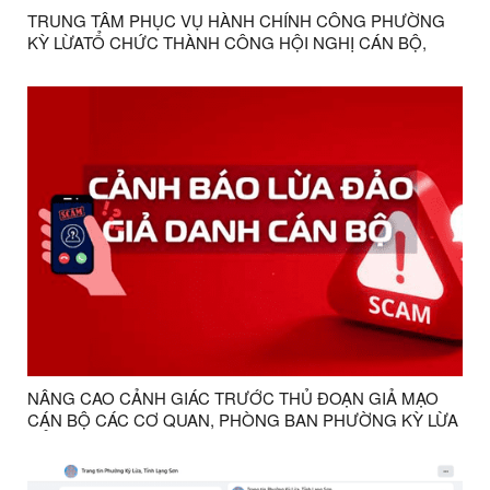
TRUNG TÂM PHỤC VỤ HÀNH CHÍNH CÔNG PHƯỜNG
KỲ LỪATỔ CHỨC THÀNH CÔNG HỘI NGHỊ CÁN BỘ,
CÔNG CHỨC NĂM 2026
NÂNG CAO CẢNH GIÁC TRƯỚC THỦ ĐOẠN GIẢ MẠO
CÁN BỘ CÁC CƠ QUAN, PHÒNG BAN PHƯỜNG KỲ LỪA
ĐỂ LỪA ĐẢO NGƯỜI DÂN