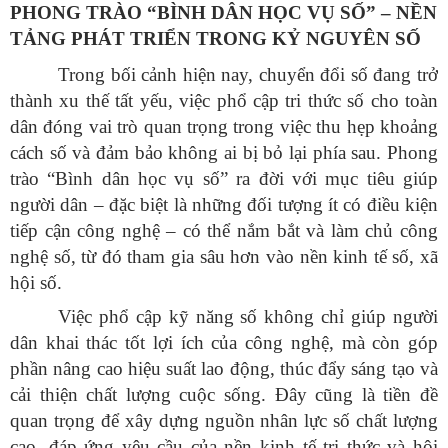
PHONG TRÀO “BÌNH DÂN HỌC VỤ SỐ” – NỀN
TẢNG PHÁT TRIỂN TRONG KỶ NGUYÊN SỐ
Trong bối cảnh hiện nay, chuyển đổi số đang trở
thành xu thế tất yếu, việc phổ cập tri thức số cho toàn
dân đóng vai trò quan trọng trong việc thu hẹp khoảng
cách số và đảm bảo không ai bị bỏ lại phía sau. Phong
trào “Bình dân học vụ số” ra đời với mục tiêu giúp
người dân – đặc biệt là những đối tượng ít có điều kiện
tiếp cận công nghệ – có thể nắm bắt và làm chủ công
nghệ số, từ đó tham gia sâu hơn vào nền kinh tế số, xã
hội số.
Việc phổ cập kỹ năng số không chỉ giúp người
dân khai thác tốt lợi ích của công nghệ, mà còn góp
phần nâng cao hiệu suất lao động, thúc đẩy sáng tạo và
cải thiện chất lượng cuộc sống. Đây cũng là tiền đề
quan trọng để xây dựng nguồn nhân lực số chất lượng
cao, đáp ứng yêu cầu của nền kinh tế tri thức và hội